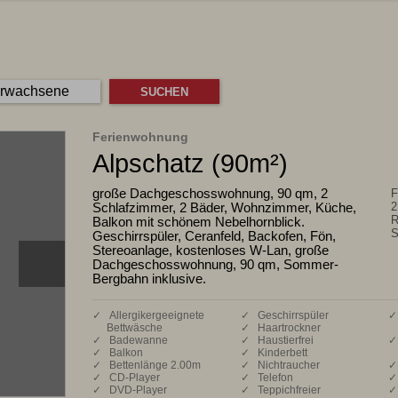
Erwachsene
Ferienwohnung
Alpschatz (90m²)
große Dachgeschosswohnung, 90 qm, 2
F
Schlafzimmer, 2 Bäder, Wohnzimmer, Küche,
2
R
Balkon mit schönem Nebelhornblick.
S
Geschirrspüler, Ceranfeld, Backofen, Fön,
Stereoanlage, kostenloses W-Lan, große
Dachgeschosswohnung, 90 qm, Sommer-
Bergbahn inklusive.
✓ Allergikergeeignete
✓ Geschirrspüler
✓
Bettwäsche
✓ Haartrockner
✓ Badewanne
✓ Haustierfrei
✓
✓ Balkon
✓ Kinderbett
✓ Bettenlänge 2.00m
✓ Nichtraucher
✓
✓ CD-Player
✓ Telefon
✓
✓ DVD-Player
✓ Teppichfreier
✓