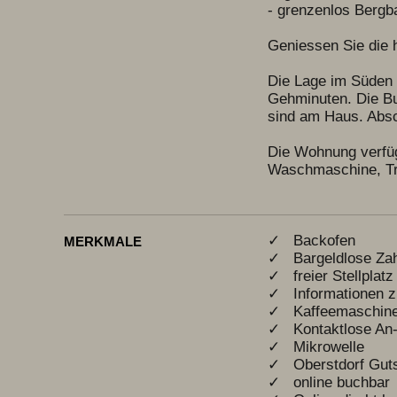
- grenzenlos Bergba
Geniessen Sie die 
Die Lage im Süden 
Gehminuten. Die Bus
sind am Haus. Absc
Die Wohnung verfüg
Waschmaschine, Tro
✓ Backofen
MERKMALE
✓ Bargeldlose Za
✓ freier Stellplatz
✓ Informationen 
✓ Kaffeemaschin
✓ Kontaktlose An-
✓ Mikrowelle
✓ Oberstdorf Gut
✓ online buchbar