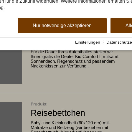
gen für die Zukunft widerrufen. Weitere Informationen erhalten Si
ng.
Nur notwendige akzeptieren
All
Produkt
Kindertrage (Deuter Kid Co
Einstellungen
·
Datenschutze
Für die Dauer Ihres Aufenthaltes stellen wir
Ihnen gratis die Deuter Kid Comfort II mitsamt
Sonnendach, Regenschutz und passendem
Nackenkissen zur Verfügung .
Produkt
Reisebettchen
Baby- und Kleinkindbett (60x120 cm) mit
Matratze und Bettzeug (wir beziehen mit