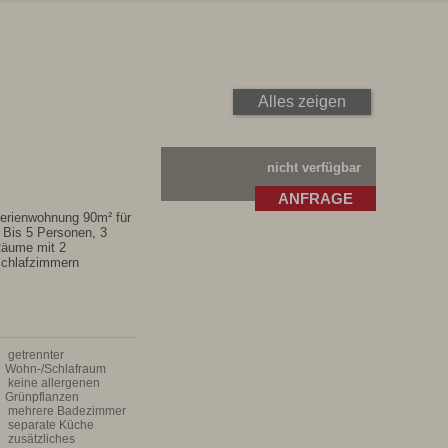
Warenkorb ist leer
Alles zeigen
nicht verfügbar
ANFRAGE
erienwohnung 90m² für
 Bis 5 Personen, 3
äume mit 2
chlafzimmern
 getrennter
Wohn-/Schlafraum
 keine allergenen
Grünpflanzen
 mehrere Badezimmer
 separate Küche
 zusätzliches