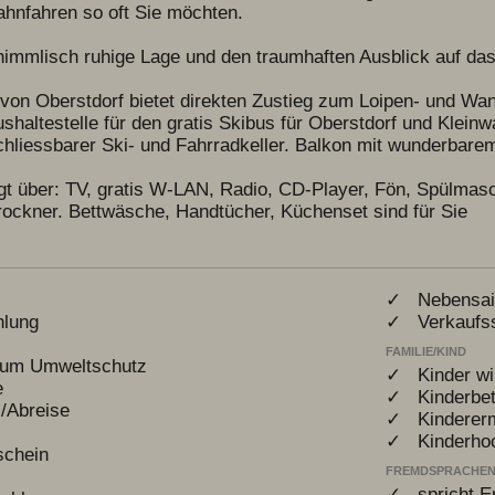
hnfahren so oft Sie möchten. 

himmlisch ruhige Lage und den traumhaften Ausblick auf das
von Oberstdorf bietet direkten Zustieg zum Loipen- und Wan
haltestelle für den gratis Skibus für Oberstdorf und Kleinwal
hliessbarer Ski- und Fahrradkeller. Balkon mit wunderbare
t über: TV, gratis W-LAN, Radio, CD-Player, Fön, Spülmasch
ckner. Bettwäsche, Handtücher, Küchenset sind für Sie
✓ Nebensais
hlung
✓ Verkaufss
FAMILIE/KIND
zum Umweltschutz
✓ Kinder wi
e
✓ Kinderbet
/Abreise
✓ Kinderer
✓ Kinderhoc
schein
FREMDSPRACHE
✓ spricht E