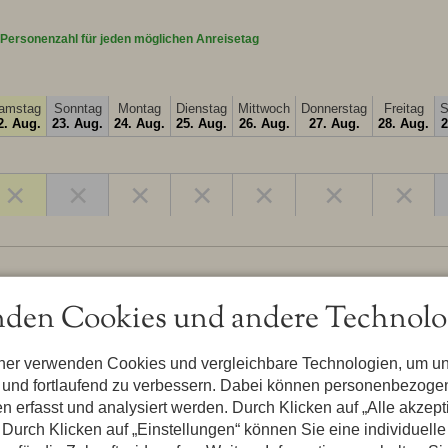
 Personenzahl für jeden möglichen Anreisetag
amstag
Sonntag
Montag
Dienstag
Mittwoch
Donnerstag
Freitag
S
2. Aug.
23. Aug.
24. Aug.
25. Aug.
26. Aug.
27. Aug.
28. Aug.
2
×
×
×
×
×
×
×
den Cookies und andere Technolo
Produkt
Hochstuhl
tner verwenden Cookies und vergleichbare Technologien, um u
So sind Ihre Kleinkinder beim Essen mit am
n und fortlaufend zu verbessern. Dabei können personenbezog
Tisch. Die ganz Kleinen sind gut im weissen
n erfasst und analysiert werden. Durch Klicken auf „Alle akzep
Hochstuhl aufgehoben, die etwas älteren sind
Durch Klicken auf „Einstellungen“ können Sie eine individuelle
meist mit der Sitzerhöhung besser bedient.