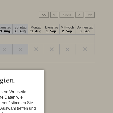
<<
<
heute
>
>>
amstag
Sonntag
Montag
Dienstag
Mittwoch
Donnerstag
9. Aug.
30. Aug.
31. Aug.
1. Sep.
2. Sep.
3. Sep.
×
×
×
×
×
×
gien.
nsere Webseite
ene Daten wie
tieren“ stimmen Sie
 Auswahl treffen und