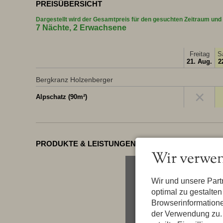
PREISÜBERSICHT
Dargestellt wird der Gesamtpreis für den gesuchten Zeitraum und
7 Nächte, 2 Erwachsene
Freitag
S
21. Aug.
2
Bergkranz Holzenberger
×
Alpschatz (90m²)
PRODUKTE & LEISTUNGEN
Wir verwen
Wir und unsere Par
optimal zu gestalte
Browserinformatione
der Verwendung zu. 