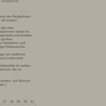
Schlafzimmer
ets der Bergbahnen 
oft nutzen! 

 das eine 
fzimmer bietet ein 
agenbett und direkten 
 großen 
s Nebelhorn und 
ige Einbauküche. 

age am südlichen 
und Loipennetz. 

testelle ist nahbei. 
 können Sie im 
rhanden. Auf Wunsch 
etc.)
27
28
29
30
31