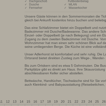
✓ Dachgeschoß
Fußbodenbelag
✓ Dusche
✓ WLAN
✓ Fernseher
✓ Wasserkocher
Unsere Gäste können in den Sommermonaten die Tick
gleich bei Ankunft kostenlos hinzu buchen und beliebig 
Das eine Schlafzimmer bietet ein Doppelbett und nutzt
Badezimmer mit Dusche/Badewanne. Das andere Schla
Einzel- oder Doppelbett (je nach Belegung) und ein Et
Zugang zu dem zweiten Badezimmer mit Dusche. Vom
Wohnzimmer hat man einen sehr schönen Blick auf da
seine umliegenden Berge. Die Küche ist eine vollständ
Unser Adlerhorst ist komfortabel und sehr ruhig. Die L
Ortsrand bietet direkten Zustieg zum Wege-, Wander- 
Bis zum Ortskern sind es etwa 5 Gehminuten. Die Bushal
Parkplätze gibt es direkt am Haus. Ihre Skiausrüstung
abschliessbaren Keller sicher abstellen. 

Bettwäsche, Handtücher, Tischwäsche sind für Sie vo
auch Kleinkind- und Babyausstattung (Reisebettchen, 
11
12
13
14
15
16
17
18
19
20
21
22
23
24
25
26