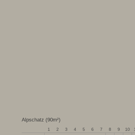
Alpschatz (90m²)
1
2
3
4
5
6
7
8
9
10